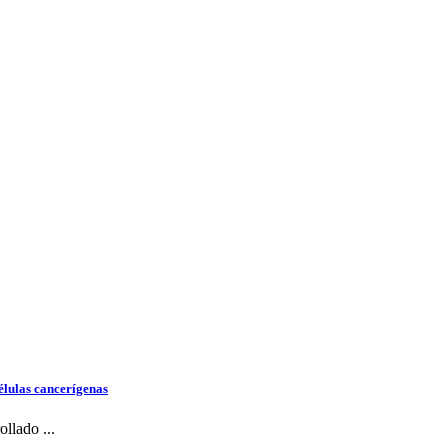
élulas cancerígenas
llado ...