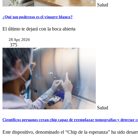
Salud
¿Qué tan poderoso es el vinagre blanco?
El último te dejará con la boca abierta
28 Apr, 2026
375
Salud
Científicos peruanos crean chip capaz de reemplazar tomografías y detectar c
Este dispositivo, denominado el “Chip de la esperanza” ha sido desarro